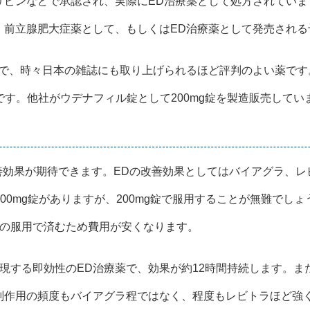
リピンなどで承認され、実際にED治療薬として処方されていま
、前立腺肥大症薬として、もしくはED治療薬として発売される
で、時々日本の雑誌にも取り上げられるほど評判のよい薬です。
能です。他社がウデナフィル錠として200mg錠を製造販売してい
善効果が期待できます。EDの改善効果としてはバイアグラ、
200mg錠がありますが、200mg錠で服用することが無難で
錠の服用で済むため費用が安くなります。
現する即効性のED治療薬で、効果が約12時間持続します。
副作用の頻度もバイアグラ程ではなく、程度もレビトラほど強