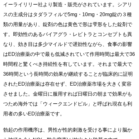
イーライリリー社より製造・販売がされています。シアリ
スの主成分はタダラフィルで5mg・10mg・20mg錠の３種
類の用量があり、錠剤の色は黄色で形は雫形をした錠剤で
す。即効性のあるバイアグラ・レビトラとコンセプトも異
なり、効き目は多少マイルドで遅効性ながら、食事の影響
はED治療薬の中で最も低減されていて作用時間は最大で36
時間程と驚くべき持続性を有しています。それまで最大で
36時間という長時間の効果が継続することが臨床的に証明
されたED治療薬は存在せず、ED治療薬市場を大きく変容
させました。金曜日に服用すれば日曜日の朝まで効果がも
つため海外では「ウィークエンドピル」と呼ばれ現在も利
用者の多いED治療薬です。
勃起の作用機序は、男性が性的刺激を受ける事により脳か