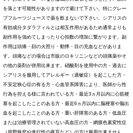
を落とす可能性がありますので避けて下さい。特にグレー
プフルーツジュースで薬を飲まないで下さい。シアリスの
有効成分タダラフィルとは相互作用があるため通常よりも
副作用を強めてしまったり心拍数の増加に繋がります。副
作用は頭痛・顔の火照り・動悸・目の充血などがありま
す。頭痛などの場合は市販のロキソニンなどの頭痛薬やそ
の他の薬剤が併用出来ます。硝酸剤を使用中の方・過去に
シアリスを服用してアレルギー（過敏症）を起こした方・
不安定狭心症の有る方・心血管系障害により、医師から性
行為を控える様に言われている方・最近3ヵ月以内に心筋梗
塞を起こしたことのある方・最近6ヵ月以内に脳梗塞や脳出
血を起こしたことのある方・重い肝障害のある方・低血圧
または治療管理されていない高血圧の方・網膜色素変性症
（視野狭窄や進行性の夜盲など）の方は服用出来ません。