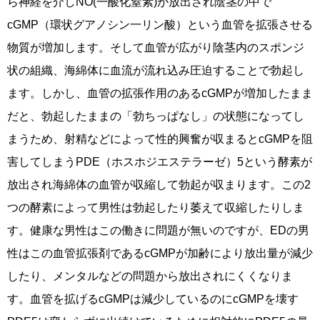
ら神経を介しNO(一酸化窒素)が放出され陰茎の中で
cGMP（環状グアノシン一リン酸）という血管を拡張させる
物質が増加します。そして血管が広がり陰茎内のスポンジ
状の組織、海綿体に血流が流れ込み圧迫することで勃起し
ます。しかし、血管の拡張作用のあるcGMPが増加したまま
だと、勃起したままの「勃ちっぱなし」の状態になってし
まうため、射精などによって性的興奮が収まるとcGMPを阻
害してしまうPDE（ホスホジエステラーゼ）5という酵素が
放出され海綿体の血管が収縮して勃起が収まります。この2
つの酵素によって男性は勃起したり萎えて収縮したりしま
す。健康な男性はこの働きに問題が無いのですが、EDの男
性はこの血管拡張剤であるcGMPが加齢により放出量が減少
したり、メンタルなどの問題から放出されにくくなりま
す。血管を拡げるcGMPは減少しているのにcGMPを壊す