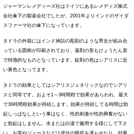
ジャーマンレメディーズ社はドイツにあるレメディズ株式
会社傘下の製薬会社でしたが、2001年よりインドのザイダ
スファーマ社の傘下になっています。
タドラの外箱にはインド神話の彫刻のような男女が組み合
っている図柄が印刷されており、薬剤の形もひょうたん形
で特徴的なものとなっています。錠剤の色はシアリスに近
い黄色となってます。
タドラの効果としてはシアリスジェネリックなのでシアリ
スと同等です。およそ1～3時間程で効果があらわれ、最大
で36時間程効果が持続します。効果が持続してる時間は勃
起しっぱなしという事はなく、性的刺激や性的興奮がない
と勃起はしません。水または白湯で服用する様にして下さ
い。お茶やジュースなどは成分の吸収を遅らせたり、効果