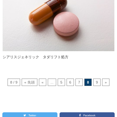
シアリスジェネリック タダリフト処方
8 / 9
« 先頭
«
...
5
6
7
8
9
»
Twitter
Facebook